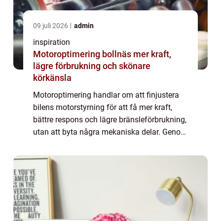
09 juli 2026
admin
inspiration
Motoroptimering bollnäs mer kraft,
lägre förbrukning och skönare
körkänsla
Motoroptimering handlar om att finjustera
bilens motorstyrning för att få mer kraft,
bättre respons och lägre bränsleförbrukning,
utan att byta några mekaniska delar. Genom
att justera motorns mjukvara kan man
utnyttja marginalerna som tillverkaren l...