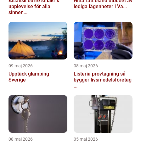
Asiatisk buffe smakrik
Hitta rätt bland utbudet av
upplevelse för alla
lediga lägenheter i Va...
sinnen...
09 maj 2026
08 maj 2026
Upptäck glamping i
Listeria provtagning så
Sverige
bygger livsmedelsföretag
...
08 maj 2026
05 maj 2026