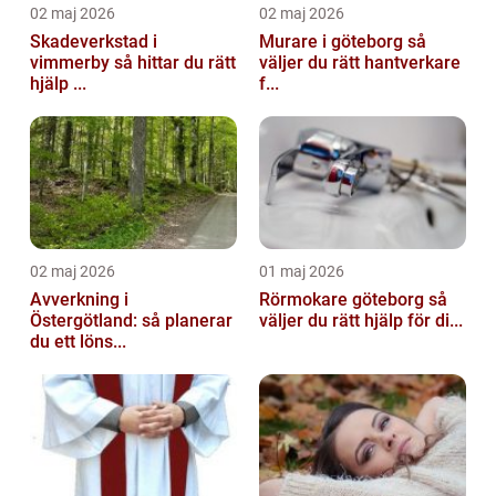
02 maj 2026
02 maj 2026
Skadeverkstad i
Murare i göteborg så
vimmerby så hittar du rätt
väljer du rätt hantverkare
hjälp ...
f...
02 maj 2026
01 maj 2026
Avverkning i
Rörmokare göteborg så
Östergötland: så planerar
väljer du rätt hjälp för di...
du ett löns...