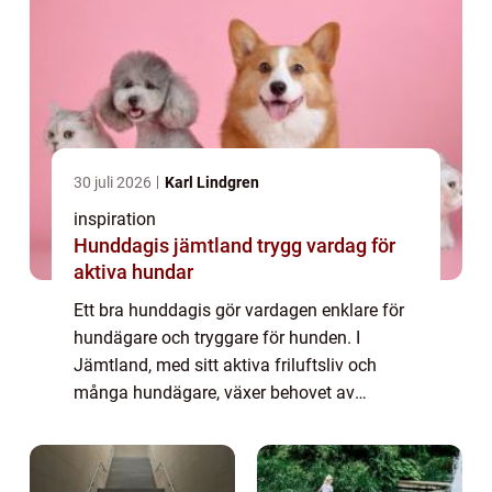
30 juli 2026
Karl Lindgren
inspiration
Hunddagis jämtland trygg vardag för
aktiva hundar
Ett bra hunddagis gör vardagen enklare för
hundägare och tryggare för hunden. I
Jämtland, med sitt aktiva friluftsliv och
många hundägare, växer behovet av
professionella verksamheter som kan ta
hand om hundar under arbetsdagen. När
ägare jobbar lång...