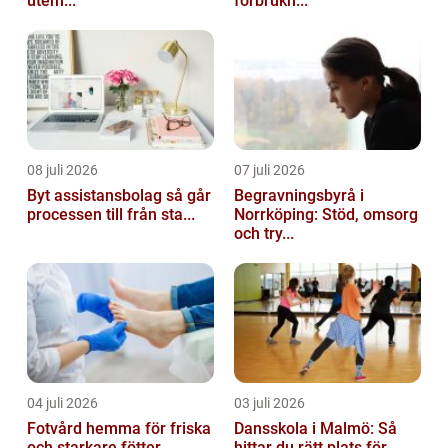
utem...
förbrukn...
08 juli 2026
07 juli 2026
Byt assistansbolag så går
Begravningsbyrå i
processen till från sta...
Norrköping: Stöd, omsorg
och try...
04 juli 2026
03 juli 2026
Fotvård hemma för friska
Dansskola i Malmö: Så
och starkare fötter
hittar du rätt plats för