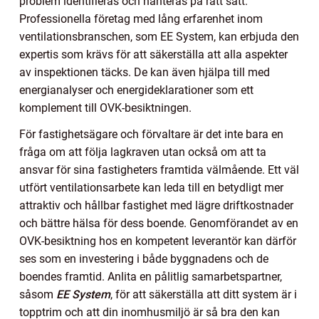
problem identifieras och hanteras på rätt sätt.
Professionella företag med lång erfarenhet inom
ventilationsbranschen, som EE System, kan erbjuda den
expertis som krävs för att säkerställa att alla aspekter
av inspektionen täcks. De kan även hjälpa till med
energianalyser och energideklarationer som ett
komplement till OVK-besiktningen.
För fastighetsägare och förvaltare är det inte bara en
fråga om att följa lagkraven utan också om att ta
ansvar för sina fastigheters framtida välmående. Ett väl
utfört ventilationsarbete kan leda till en betydligt mer
attraktiv och hållbar fastighet med lägre driftkostnader
och bättre hälsa för dess boende. Genomförandet av en
OVK-besiktning hos en kompetent leverantör kan därför
ses som en investering i både byggnadens och de
boendes framtid. Anlita en pålitlig samarbetspartner,
såsom
EE System
, för att säkerställa att ditt system är i
topptrim och att din inomhusmiljö är så bra den kan