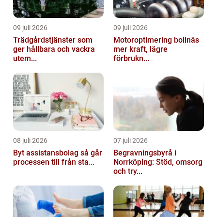
09 juli 2026
09 juli 2026
Trädgårdstjänster som
Motoroptimering bollnäs
ger hållbara och vackra
mer kraft, lägre
utem...
förbrukn...
08 juli 2026
07 juli 2026
Byt assistansbolag så går
Begravningsbyrå i
processen till från sta...
Norrköping: Stöd, omsorg
och try...