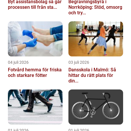
Byt assistansbolag så går
Begravningsbyrå i
processen till från sta...
Norrköping: Stöd, omsorg
och try...
04 juli 2026
03 juli 2026
Fotvård hemma för friska
Dansskola i Malmö: Så
och starkare fötter
hittar du rätt plats för
din...
01 juli 2026
01 juli 2026