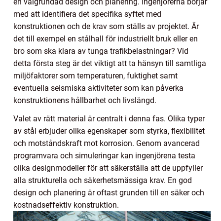
en välgrundad design och planering. Ingenjörerna börjar
med att identifiera det specifika syftet med
konstruktionen och de krav som ställs av projektet. Är
det till exempel en stålhall för industriellt bruk eller en
bro som ska klara av tunga trafikbelastningar? Vid
detta första steg är det viktigt att ta hänsyn till samtliga
miljöfaktorer som temperaturen, fuktighet samt
eventuella seismiska aktiviteter som kan påverka
konstruktionens hållbarhet och livslängd.
Valet av rätt material är centralt i denna fas. Olika typer
av stål erbjuder olika egenskaper som styrka, flexibilitet
och motståndskraft mot korrosion. Genom avancerad
programvara och simuleringar kan ingenjörena testa
olika designmodeller för att säkerställa att de uppfyller
alla strukturella och säkerhetsmässiga krav. En god
design och planering är oftast grunden till en säker och
kostnadseffektiv konstruktion.