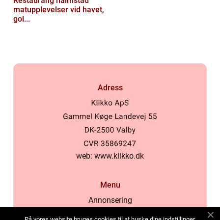
Restaurang halmstad
matupplevelser vid havet,
gol...
Adress
web:
www.klikko.dk
Menu
Annonsering
Om oss
På vores website bruges cookies til at huske dine indstillinger,