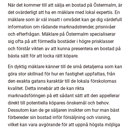
När det kommer till att sälja en bostad på Östermalm, är
det ovärderligt att ha en mäklare med lokal expertis. En
mäklare som är väl insatt i området kan ge dig värdefull
information om rådande marknadstrender, prisnivåer
och efterfrågan. Mäklare på Östermalm specialiserar
sig ofta på att förmedla bostäder i högre prisklasser
och förstår vikten av att kunna presentera en bostad på
bästa sätt för att locka rätt köpare.
En dyktig mäklare känner till de små detaljerna som kan
göra stor skillnad för hur en fastighet uppfattas, från
den exakta gatans karaktär till de lokala förskolornas
kvalitet. Detta innebär att de kan rikta
marknadsföringen på ett sådant sätt att den appellerar
direkt till potentiella köpares önskemål och behov.
Dessutom kan de ge säljaren insikter om hur man bäst
förbereder sin bostad inför försäljning och visning,
vilket kan vara avgörande för att uppnå högsta möjliga