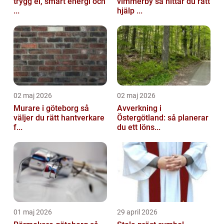
trygg el, smart energi och
vimmerby så hittar du rätt
...
hjälp ...
02 maj 2026
02 maj 2026
Murare i göteborg så
Avverkning i
väljer du rätt hantverkare
Östergötland: så planerar
f...
du ett löns...
01 maj 2026
29 april 2026