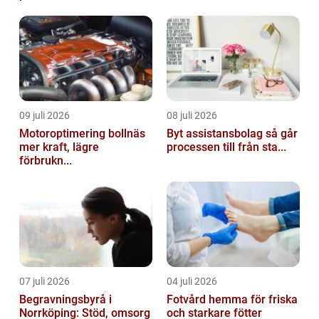
09 juli 2026
08 juli 2026
Motoroptimering bollnäs
Byt assistansbolag så går
mer kraft, lägre
processen till från sta...
förbrukn...
07 juli 2026
04 juli 2026
Begravningsbyrå i
Fotvård hemma för friska
Norrköping: Stöd, omsorg
och starkare fötter