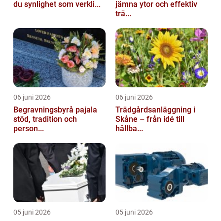
du synlighet som verkli...
jämna ytor och effektiv
trä...
06 juni 2026
06 juni 2026
Begravningsbyrå pajala
Trädgårdsanläggning i
stöd, tradition och
Skåne – från idé till
person...
hållba...
05 juni 2026
05 juni 2026