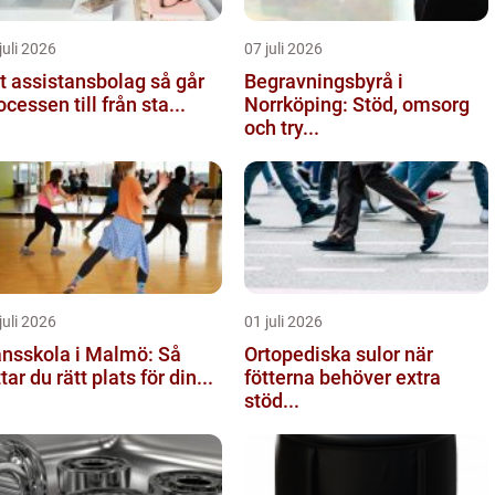
juli 2026
07 juli 2026
 assistansbolag så går
Begravningsbyrå i
ocessen till från sta...
Norrköping: Stöd, omsorg
och try...
juli 2026
01 juli 2026
nsskola i Malmö: Så
Ortopediska sulor när
ttar du rätt plats för din...
fötterna behöver extra
stöd...