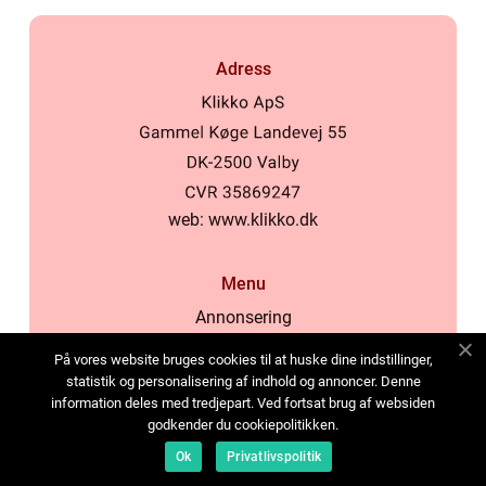
Adress
web:
www.klikko.dk
Menu
Annonsering
Om oss
På vores website bruges cookies til at huske dine indstillinger,
Cookies
statistik og personalisering af indhold og annoncer. Denne
information deles med tredjepart. Ved fortsat brug af websiden
Kontakta oss
godkender du cookiepolitikken.
Sitemap
Ok
Privatlivspolitik