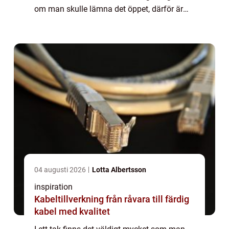
om man skulle lämna det öppet, därför är
det tur att det finns innertak som kan dölja
allt oönskat och göra att rumm...
04 augusti 2026
Lotta Albertsson
inspiration
Kabeltillverkning från råvara till färdig
kabel med kvalitet