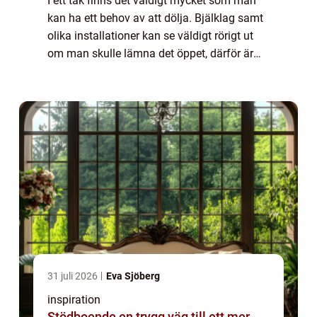
I ett tak finns det väldigt mycket som man
kan ha ett behov av att dölja. Bjälklag samt
olika installationer kan se väldigt rörigt ut
om man skulle lämna det öppet, därför är
det tur att det finns innertak som kan dölja
allt oönskat och göra att rumm...
31 juli 2026
Eva Sjöberg
inspiration
Stödboende en trygg väg till ett mer