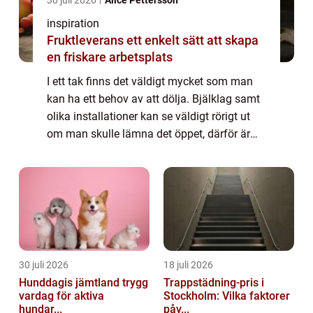
30 juli 2026
Alice Pettersson
inspiration
Fruktleverans ett enkelt sätt att skapa
en friskare arbetsplats
I ett tak finns det väldigt mycket som man
kan ha ett behov av att dölja. Bjälklag samt
olika installationer kan se väldigt rörigt ut
om man skulle lämna det öppet, därför är
det tur att det finns innertak som kan dölja
allt oönskat och göra att rumm...
30 juli 2026
18 juli 2026
Hunddagis jämtland trygg
Trappstädning-pris i
vardag för aktiva
Stockholm: Vilka faktorer
hundar...
påv...