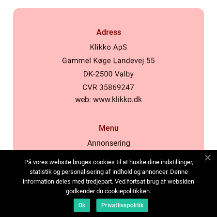
Adress
web:
www.klikko.dk
Menu
Annonsering
Om oss
På vores website bruges cookies til at huske dine indstillinger,
Cookies
statistik og personalisering af indhold og annoncer. Denne
information deles med tredjepart. Ved fortsat brug af websiden
Kontakta oss
godkender du cookiepolitikken.
Sitemap
Ok
Privatlivspolitik