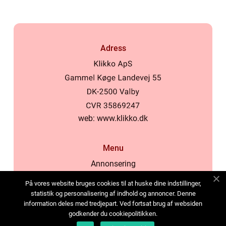
Adress
web:
www.klikko.dk
Menu
Annonsering
Om oss
På vores website bruges cookies til at huske dine indstillinger,
Cookies
statistik og personalisering af indhold og annoncer. Denne
information deles med tredjepart. Ved fortsat brug af websiden
Kontakta oss
godkender du cookiepolitikken.
Sitemap