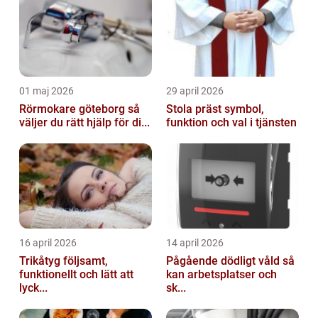
01 maj 2026
29 april 2026
Rörmokare göteborg så
Stola präst symbol,
väljer du rätt hjälp för di...
funktion och val i tjänsten
16 april 2026
14 april 2026
Trikåtyg följsamt,
Pågående dödligt våld så
funktionellt och lätt att
kan arbetsplatser och
lyck...
sk...