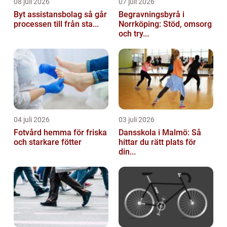
08 juli 2026
07 juli 2026
Byt assistansbolag så går
Begravningsbyrå i
processen till från sta...
Norrköping: Stöd, omsorg
och try...
04 juli 2026
03 juli 2026
Fotvård hemma för friska
Dansskola i Malmö: Så
och starkare fötter
hittar du rätt plats för
din...