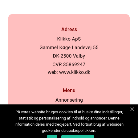
Adress
web:
www.klikko.dk
Menu
Annonsering
Om oss
På vores website bruges cookies til at huske dine indstillinger,
Cookies
statistik og personalisering af indhold og annoncer. Denne
information deles med tredjepart. Ved fortsat brug af websiden
Kontakta oss
godkender du cookiepolitikken.
Sitemap