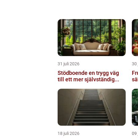
31 juli 2026
30 
Stödboende en trygg väg
Fruk
till ett mer självständig...
sä
18 juli 2026
09 