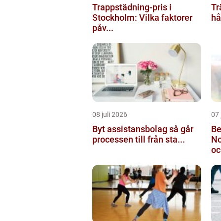
Trappstädning-pris i
Tr
Stockholm: Vilka faktorer
hå
påv...
08 juli 2026
07 
Byt assistansbolag så går
Be
processen till från sta...
No
oc