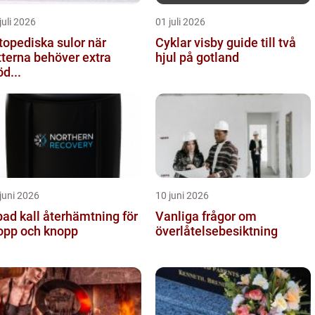
juli 2026
01 juli 2026
topediska sulor när
Cyklar visby guide till två
tterna behöver extra
hjul på gotland
öd...
juni 2026
10 juni 2026
återhämtning för
Vanliga frågor om
opp och knopp
överlåtelsebesiktning