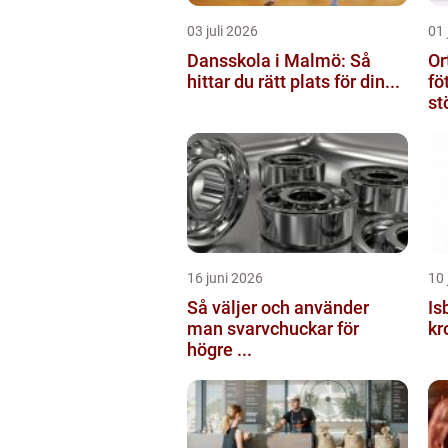
03 juli 2026
01 
Dansskola i Malmö: Så
Or
hittar du rätt plats för din...
fö
st
16 juni 2026
10 
Så väljer och använder
Isbad kall 
man svarvchuckar för
kr
högre ...