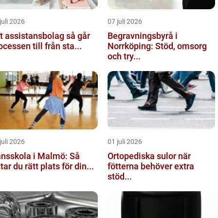
juli 2026
07 juli 2026
 assistansbolag så går
Begravningsbyrå i
ocessen till från sta...
Norrköping: Stöd, omsorg
och try...
juli 2026
01 juli 2026
nsskola i Malmö: Så
Ortopediska sulor när
ttar du rätt plats för din...
fötterna behöver extra
stöd...