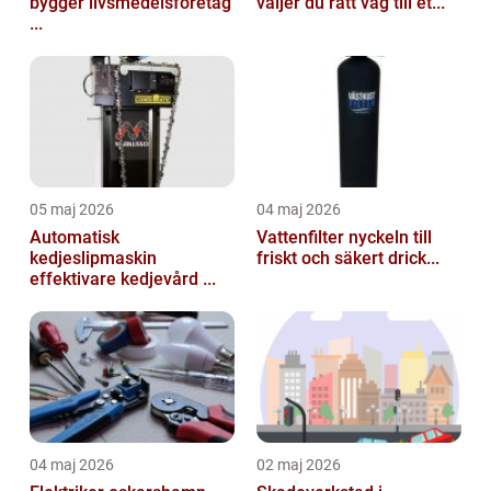
bygger livsmedelsföretag
väljer du rätt väg till et...
...
05 maj 2026
04 maj 2026
Automatisk
Vattenfilter nyckeln till
kedjeslipmaskin
friskt och säkert drick...
effektivare kedjevård ...
04 maj 2026
02 maj 2026