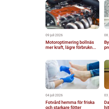
09 juli 2026
08 
Motoroptimering bollnäs
Byt
mer kraft, lägre förbrukn...
pr
04 juli 2026
03 
Fotvård hemma för friska
Da
och starkare fötter
hi