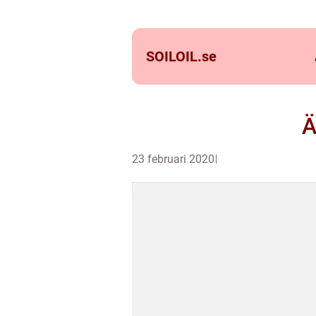
SOILOIL.
se
Ä
23 februari 2020