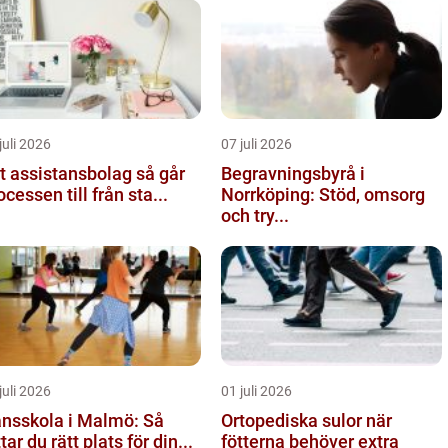
juli 2026
07 juli 2026
 assistansbolag så går
Begravningsbyrå i
ocessen till från sta...
Norrköping: Stöd, omsorg
och try...
juli 2026
01 juli 2026
nsskola i Malmö: Så
Ortopediska sulor när
ttar du rätt plats för din...
fötterna behöver extra