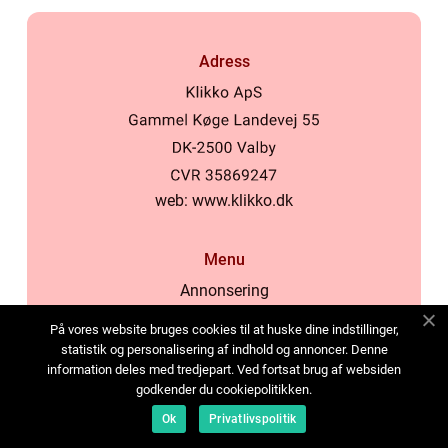
Adress
web:
www.klikko.dk
Menu
Annonsering
Om oss
På vores website bruges cookies til at huske dine indstillinger,
Cookies
statistik og personalisering af indhold og annoncer. Denne
information deles med tredjepart. Ved fortsat brug af websiden
Kontakta oss
godkender du cookiepolitikken.
Sitemap
Ok
Privatlivspolitik